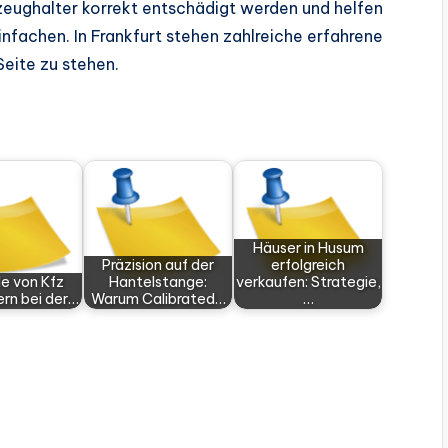
zeughalter korrekt entschädigt werden und helfen
infachen. In Frankfurt stehen zahlreiche erfahrene
Seite zu stehen.
Häuser in Husum
Präzision auf der
erfolgreich
le von Kfz
Hantelstange:
verkaufen: Strategie,
rn bei der…
Warum Calibrated…
…