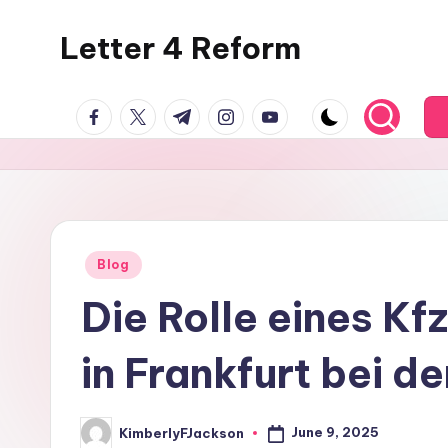
Letter 4 Reform
Skip
to
Reforming
content
facebook.com
twitter.com
t.me
instagram.com
youtube.com
policy,
revealing
a
range
of
topics
Posted
Blog
in
Die Rolle eines K
in Frankfurt bei d
June 9, 2025
KimberlyFJackson
Posted