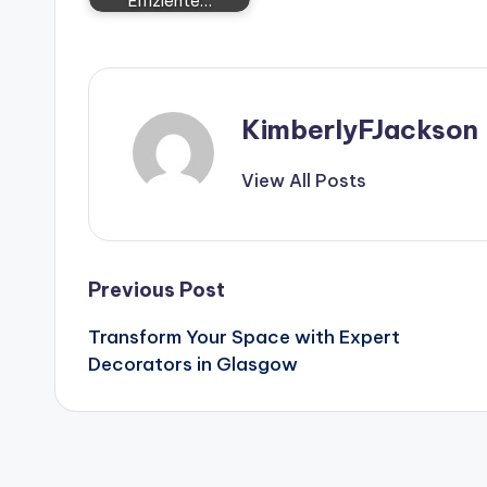
Effiziente…
KimberlyFJackson
View All Posts
Post
Previous Post
Transform Your Space with Expert
navigation
Decorators in Glasgow