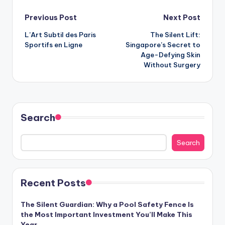
Post
Previous Post
Next Post
L’Art Subtil des Paris
The Silent Lift:
navigation
Sportifs en Ligne
Singapore’s Secret to
Age-Defying Skin
Without Surgery
Search
Search
Recent Posts
The Silent Guardian: Why a Pool Safety Fence Is
the Most Important Investment You’ll Make This
Year