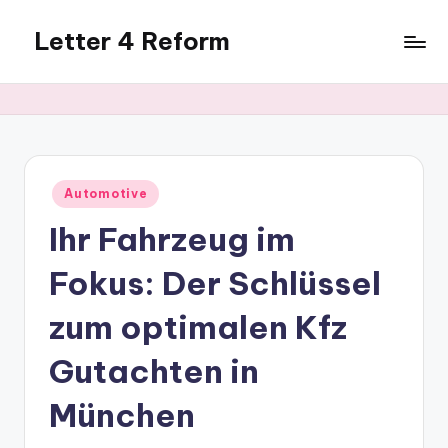
Letter 4 Reform
Skip
to
Reforming
content
policy,
revealing
a
range
of
Posted
Automotive
in
topics
Ihr Fahrzeug im
Fokus: Der Schlüssel
zum optimalen Kfz
Gutachten in
München