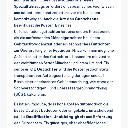
hochwertigen Oberklassewagens oder eines
Spezialfahrzeugs erfordert oft spezifisches Fachwissen
und ist entsprechend zeitintensiver als bei einem
Kompaktwagen. Auch die
Art des Gutachtens
beeinflusst die Kosten: Ein reines
Unfallschadensgutachten hat eine andere Preisspanne
als ein umfassendes Mängelgutachten bei einem
Gebrauchtwagenkauf oder ein technisches Gutachten
zur Überprüfung einer Reparatur. Hinzu kommen mögliche
Anfahrtskosten des Gutachters, besonders relevant in
der weitläufigen Stadt München und ihrem Umland. Ein
seriöser
Kfz Gutachter
wird die Kosten jedoch stets
transparent vor Auftragserteilung darlegen und auf
Basis einer anerkannten Gebührenordnung, wie etwa der
Sachverständigen- und Übersetzergebührenordnung
(SÜG), kalkulieren.
Es ist ein Irrglaube, dass hohe Kosten automatisch die
beste Qualität bedeuten oder umgekehrt. Entscheidend
ist die
Qualifikation
,
Unabhängigkeit
und
Erfahrung
des Gutachters. Ein günstiges, aber oberflächliches