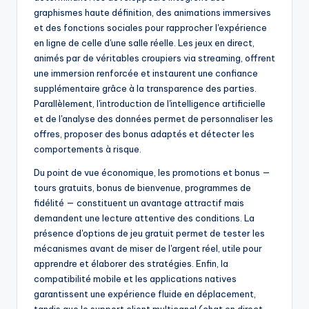
graphismes haute définition, des animations immersives
et des fonctions sociales pour rapprocher l'expérience
en ligne de celle d'une salle réelle. Les jeux en direct,
animés par de véritables croupiers via streaming, offrent
une immersion renforcée et instaurent une confiance
supplémentaire grâce à la transparence des parties.
Parallèlement, l'introduction de l'intelligence artificielle
et de l'analyse des données permet de personnaliser les
offres, proposer des bonus adaptés et détecter les
comportements à risque.
Du point de vue économique, les promotions et bonus —
tours gratuits, bonus de bienvenue, programmes de
fidélité — constituent un avantage attractif mais
demandent une lecture attentive des conditions. La
présence d'options de jeu gratuit permet de tester les
mécanismes avant de miser de l'argent réel, utile pour
apprendre et élaborer des stratégies. Enfin, la
compatibilité mobile et les applications natives
garantissent une expérience fluide en déplacement,