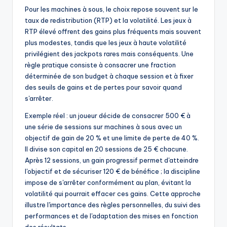
Pour les machines à sous, le choix repose souvent sur le
taux de redistribution (RTP) et la volatilité. Les jeux à
RTP élevé offrent des gains plus fréquents mais souvent
plus modestes, tandis que les jeux à haute volatilité
privilégient des jackpots rares mais conséquents. Une
règle pratique consiste à consacrer une fraction
déterminée de son budget à chaque session et à fixer
des seuils de gains et de pertes pour savoir quand
s'arrêter.
Exemple réel : un joueur décide de consacrer 500 € à
une série de sessions sur machines à sous avec un
objectif de gain de 20 % et une limite de perte de 40 %.
Il divise son capital en 20 sessions de 25 € chacune.
Après 12 sessions, un gain progressif permet d'atteindre
l'objectif et de sécuriser 120 € de bénéfice ; la discipline
impose de s'arrêter conformément au plan, évitant la
volatilité qui pourrait effacer ces gains. Cette approche
illustre l'importance des règles personnelles, du suivi des
performances et de l'adaptation des mises en fonction