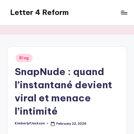
Letter 4 Reform
Skip
to
Reforming
content
policy,
revealing
a
range
of
Posted
Blog
in
topics
SnapNude : quand
l’instantané devient
viral et menace
l’intimité
KimberlyFJackson
February 22, 2026
Posted
by