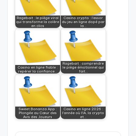
Ragebait : le piège viral
Casino crypto : l’essor
qui transforme la colère
du jeu en ligne dopé par
en clics
la…
Ragebait : comprendre
Casino en ligne fiable :
le piège émotionnel qui
repérer la confiance…
fait…
Sweet Bonanza App :
Casino en ligne 2026 :
Plongée au Cœur des
l’année où l’IA, la crypto
Avis des Joueurs
et…