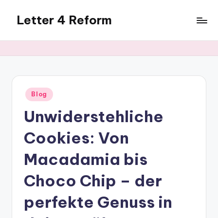
Letter 4 Reform
Skip
to
Reforming
content
policy,
revealing
a
range
of
Posted
Blog
in
topics
Unwiderstehliche
Cookies: Von
Macadamia bis
Choco Chip – der
perfekte Genuss in