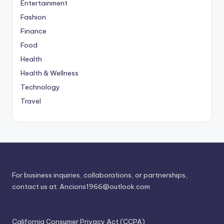
Entertainment
Fashion
Finance
Food
Health
Health & Wellness
Technology
Travel
For business inquiries, collaborations, or partnerships,
contact us at:
Ancions1966@outlook.com
California Consumer Privacy Act (CCPA)