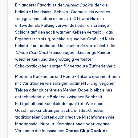
Ein anderer Favorit ist der
Nutella Cookie
, der die
beliebte Haselnuss-Schoko-Creme in ein warmes,
teigiges Innenleben einbettet. Oft wird Nutella
entweder als Füllung verwendet oder als cremige
Schicht auf den noch warmen Keksen verteilt – das
Ergebnis ist saftig, reichhaltig und bei Groß und Klein
beliebt. Für Liebhaber klassischer Rezepte bleibt der
Choco Chip Cookie
unschlagbar: knusprige Ränder,
weicher Kern und die großzügig verteilten
Schokostückchen sorgen für vertraute Zufriedenheit.
Moderne Bäckereien und Home-Baker experimentieren
mit Variationen wie salziger Karamellfüllung, veganen
Teigen oder glutenfreien Mehlen. Dabei bleibt eines
entscheidend: die Balance zwischen Backzeit,
Fettgehalt und Schokoladenqualität. Wer neue
Geschmacksrichtungen sucht, entdeckt neben
traditionellen Sorten auch kreative Mischformen wie
Macadamia-Nutella-Kombinationen oder vegane
Versionen der klassischen
Choco Chip Cookies
.