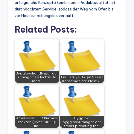
erfolgreiche Konzepte kombinieren Produktqualität mit
durchdachtem Service, sodass der Weg vom Ofen bis
zur Haustür reibungslos verläuft.
Related Posts:
Bygglovshandlingar och
ritningar: så lyckas du
Endüstriyel Akışın Sessiz
med…
Kahramanları: Plastik…
Amerika’da LLC Kurmak:
Bygglov,
Uzaktan Şirket Kuruluşu
bygglovsritningar och
ile…
smart planering för…