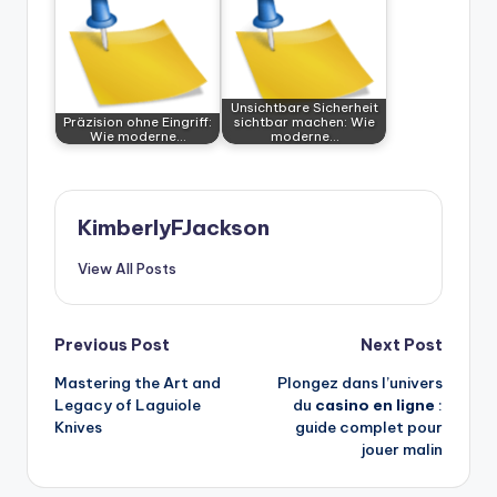
Unsichtbare Sicherheit
Präzision ohne Eingriff:
sichtbar machen: Wie
Wie moderne…
moderne…
KimberlyFJackson
View All Posts
Post
Previous Post
Next Post
Mastering the Art and
Plongez dans l’univers
navigation
Legacy of Laguiole
du
casino en ligne
:
Knives
guide complet pour
jouer malin