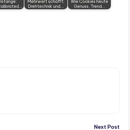
lstange:
Mehrwert schafft:
Wie Cookies heute
alibrated…
Drehtechnik und…
Genuss, Trend…
Next Post