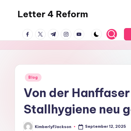
Letter 4 Reform
Skip
to
Reforming
content
facebook.com
twitter.com
t.me
instagram.com
youtube.com
policy,
revealing
a
range
of
topics
Posted
Blog
in
Von der Hanffaser
Stallhygiene neu 
September 12, 2025
KimberlyFJackson
Posted