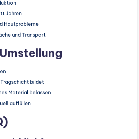
duktion
tt Jahren
und Hautprobleme
äche und Transport
 Umstellung
nen
 Tragschicht bildet
nes Material belassen
ell auffüllen
Q)