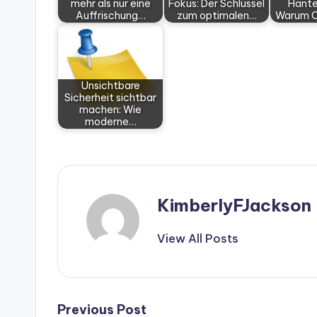
mehr als nur eine
Fokus: Der Schlüssel
Hante
Auffrischung…
zum optimalen…
Warum C
Unsichtbare
Sicherheit sichtbar
machen: Wie
moderne…
KimberlyFJackson
View All Posts
Post
Previous Post