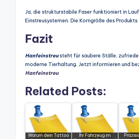
Ja, die strukturstabile Faser funktioniert in L
Einstreusystemen. Die Korngröße des Produkts
Fazit
Hanfeinstreu
steht für saubere Ställe, zufried
moderne Tierhaltung. Jetzt informieren und be
Hanfeinstreu
Related Posts:
Warum dein Tattoo
Ihr Fahrzeug im
Präzisi