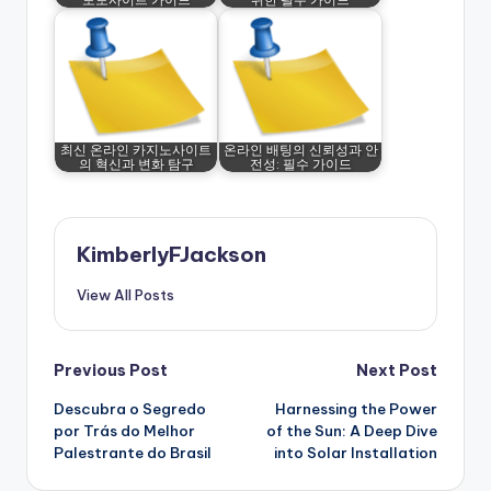
최신 온라인 카지노사이트
온라인 배팅의 신뢰성과 안
의 혁신과 변화 탐구
전성: 필수 가이드
KimberlyFJackson
View All Posts
Post
Previous Post
Next Post
Descubra o Segredo
Harnessing the Power
navigation
por Trás do Melhor
of the Sun: A Deep Dive
Palestrante do Brasil
into Solar Installation