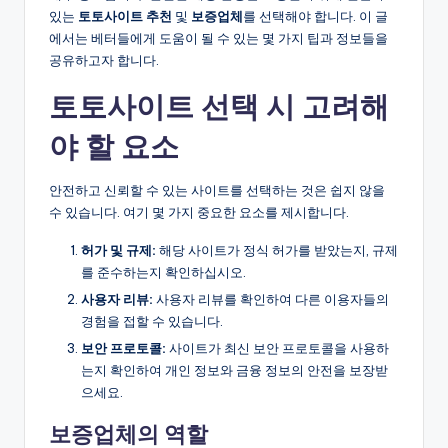
있는
토토사이트 추천
및
보증업체
를 선택해야 합니다. 이 글
에서는 베터들에게 도움이 될 수 있는 몇 가지 팁과 정보들을
공유하고자 합니다.
토토사이트 선택 시 고려해
야 할 요소
안전하고 신뢰할 수 있는 사이트를 선택하는 것은 쉽지 않을
수 있습니다. 여기 몇 가지 중요한 요소를 제시합니다.
허가 및 규제:
해당 사이트가 정식 허가를 받았는지, 규제
를 준수하는지 확인하십시오.
사용자 리뷰:
사용자 리뷰를 확인하여 다른 이용자들의
경험을 접할 수 있습니다.
보안 프로토콜:
사이트가 최신 보안 프로토콜을 사용하
는지 확인하여 개인 정보와 금융 정보의 안전을 보장받
으세요.
보증업체의 역할