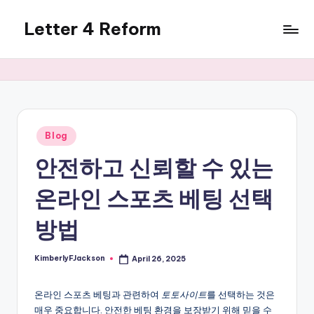
Letter 4 Reform
Skip
to
Reforming
content
policy,
revealing
a
range
of
Posted
Blog
in
topics
안전하고 신뢰할 수 있는
온라인 스포츠 베팅 선택
방법
KimberlyFJackson
April 26, 2025
Posted
by
온라인 스포츠 베팅과 관련하여
토토사이트
를 선택하는 것은
매우 중요합니다. 안전한 베팅 환경을 보장받기 위해 믿을 수